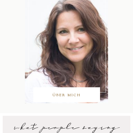
ÜBER MICH
what people saying