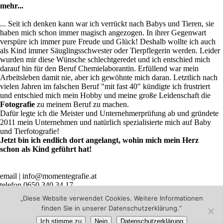
mehr...
... Seit ich denken kann war ich verrückt nach Babys und Tieren, sie
haben mich schon immer magisch angezogen. In ihrer Gegenwart
verspüre ich immer pure Freude und Glück! Deshalb wollte ich auch
als Kind immer Säuglingsschwester oder Tierpflegerin werden. Leider
wurden mir diese Wünsche schlechtgeredet und ich entschied mich
darauf hin für den Beruf Chemielaborantin. Erfüllend war mein
Arbeitsleben damit nie, aber ich gewöhnte mich daran. Letztlich nach
vielen Jahren im falschen Beruf "mit fast 40" kündigte ich frustriert
und entschied mich mein Hobby und meine große Leidenschaft die
Fotografie
zu meinem Beruf zu machen.
Dafür legte ich die Meister und Unternehmerprüfung ab und gründete
2011 mein Unternehmen und natürlich spezialisierte mich auf Baby
und Tierfotografie!
Jetzt bin ich endlich dort angelangt, wohin mich mein Herz
schon als Kind geführt hat!
email | info@momentegrafie.at
telefon 0650 340 34 17
belle mere
standort ist in Wien 11
„Diese Website verwendet Cookies. Weitere Informationen
finden Sie in unserer Datenschutzerklärung.“
© 2026 Momentegrafie / Babyfotograf Wien / Newbornfotografie
Wien / Babybauchshooting Wien
|
ProPhoto Photography
Ich stimme zu
Nein
Datenschutzerklärung