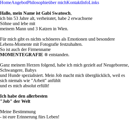
Home
Angebot
Philosophie
über mich
Kontakt
Info
Links
Gabi
about
Hallo, mein Name ist Gabi Swatosch
,
ich bin 53 Jahre alt, verheiratet, habe 2 erwachsene
Söhne und lebe mit
meinem Mann und 3 Katzen in Wien.
Für mich gibt es nichts schöneres als Emotionen und besondere
Lebens-Momente mit Fotografie festzuhalten.
So ist auch der Firmenname
MOMENTEGRAFIE ®
entstanden.
Ganz meinem Herzen folgend, habe ich mich gezielt auf Neugeborene,
Schwangere, Babys
und Hunde spezialisiert. Mein Job macht mich überglücklich, weil es
sich niemals wie "Arbeit" anfühlt
und es mich absolut erfüllt!
Ich habe den allerbesten
"Job" der Welt
Meine Bestimmung
- ist eure Erinnerung fürs Leben!
Contact me