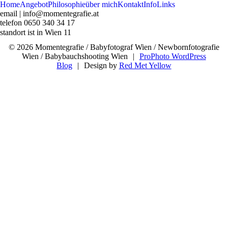
Home
Angebot
Philosophie
über mich
Kontakt
Info
Links
email | info@momentegrafie.at
telefon 0650 340 34 17
belle mere
standort ist in Wien 11
© 2026 Momentegrafie / Babyfotograf Wien / Newbornfotografie
Wien / Babybauchshooting Wien
|
ProPhoto WordPress
Blog
|
Design by
Red Met Yellow